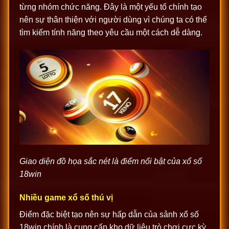
từng nhóm chức năng. Đây là một yếu tố chính tạo
nên sự thân thiện với người dùng vì chúng ta có thể
tìm kiếm tính năng theo yêu cầu một cách dễ dàng.
Giao diện đồ họa sắc nét là điểm nổi bật của xổ số
18win
Nhiều game xổ số thú vị
Điểm đặc biệt tạo nên sự hấp dẫn của sảnh xổ số
18win chính là cung cấp kho dữ liệu trò chơi cực kỳ