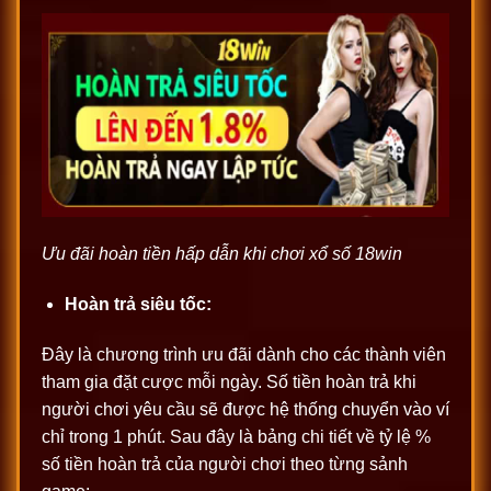
Ưu đãi hoàn tiền hấp dẫn khi chơi xổ số 18win
Hoàn trả siêu tốc:
Đây là chương trình ưu đãi dành cho các thành viên
tham gia đặt cược mỗi ngày. Số tiền hoàn trả khi
người chơi yêu cầu sẽ được hệ thống chuyển vào ví
chỉ trong 1 phút. Sau đây là bảng chi tiết về tỷ lệ %
số tiền hoàn trả của người chơi theo từng sảnh