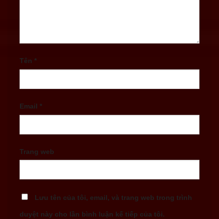
Tên
*
Email
*
Trang web
Lưu tên của tôi, email, và trang web trong trình
duyệt này cho lần bình luận kế tiếp của tôi.