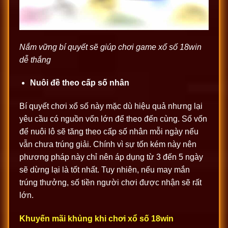
Nắm vững bí quyết sẽ giúp chơi game xổ số 18win
dễ thắng
Nuôi đề theo cấp số nhân
Bí quyết chơi xổ số này mặc dù hiệu quả nhưng lại
yêu cầu có nguồn vốn lớn để theo đến cùng. Số vốn
để nuôi lô sẽ tăng theo cấp số nhân mỗi ngày nếu
vẫn chưa trúng giải. Chính vì sự tốn kém này nên
phương pháp này chỉ nên áp dụng từ 3 đến 5 ngày
sẽ dừng lại là tốt nhất. Tuy nhiên, nếu may mắn
trúng thưởng, số tiền người chơi được nhận sẽ rất
lớn.
Khuyến mãi khủng khi chơi xổ số 18win