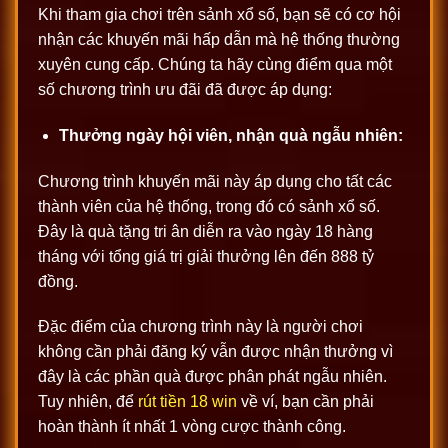
Khi tham gia chơi trên sảnh xổ số, bạn sẽ có cơ hội
nhận các khuyến mãi hấp dẫn mà hệ thống thường
xuyên cung cấp. Chúng ta hãy cùng điểm qua một
số chương trình ưu đãi đã được áp dụng:
Thưởng ngày hội viên, nhận quà ngẫu nhiên:
Chương trình khuyến mãi này áp dụng cho tất các
thành viên của hệ thống, trong đó có sảnh xổ số.
Đây là quà tặng tri ân diễn ra vào ngày 18 hàng
tháng với tổng giá trị giải thưởng lên đến 888 tỷ
đồng.
Đặc điểm của chương trình này là người chơi
không cần phải đăng ký vẫn được nhận thưởng vì
đây là các phần quà được phân phát ngẫu nhiên.
Tuy nhiên, để
rút tiền 18 win
về ví, bạn cần phải
hoàn thành ít nhất 1 vòng cược thành công.