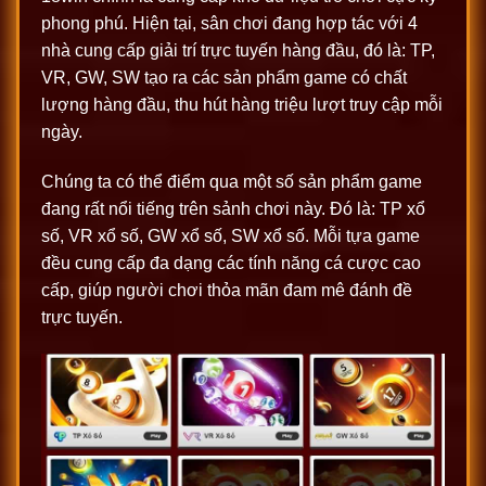
phong phú. Hiện tại, sân chơi đang hợp tác với 4
nhà cung cấp giải trí trực tuyến hàng đầu, đó là: TP,
VR, GW, SW tạo ra các sản phẩm game có chất
lượng hàng đầu, thu hút hàng triệu lượt truy cập mỗi
ngày.
Chúng ta có thể điểm qua một số sản phẩm game
đang rất nổi tiếng trên sảnh chơi này. Đó là: TP xổ
số, VR xổ số, GW xổ số, SW xổ số. Mỗi tựa game
đều cung cấp đa dạng các tính năng cá cược cao
cấp, giúp người chơi thỏa mãn đam mê đánh đề
trực tuyến.