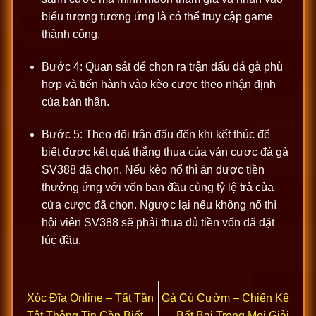
biểu tượng tương ứng là có thể truy cập game
thành công.
Bước 4: Quan sát để chọn ra trận đấu đá gà phù
hợp và tiến hành vào kèo cược theo nhận định
của bản thân.
Bước 5: Theo dõi trận đấu đến khi kết thúc để
biết được kết quả thắng thua của ván cược đá gà
SV388 đã chọn. Nếu kèo nổ thì ăn được tiền
thưởng ứng với vốn ban đầu cùng tỷ lệ trả của
cửa cược đã chọn. Ngược lại nếu không nổ thì
hội viên SV388 sẽ phải thua đủ tiền vốn đã đặt
lúc đầu.
Xóc Đĩa Online – Tất Tần
Gà Cú Cườm – Chiến Kê
Tật Thông Tin Cần Biết
Bất Bại Trong Mọi Giải