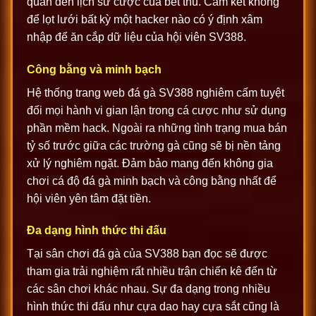
quan đến lịch sử cược của bet thủ. Cam kết không
để lọt lưới bất kỳ một hacker nào có ý định xâm
nhập để ăn cắp dữ liệu của hội viên SV388.
Công bằng và minh bạch
Hệ thống trang web đá gà SV388 nghiêm cấm tuyệt
đối mọi hành vi gian lận trong cá cược như sử dụng
phần mềm hack. Ngoài ra những tình trạng mua bán
tỷ số trước giữa các trường gà cũng sẽ bị nền tảng
xử lý nghiêm ngặt. Đảm bảo mang đến không gia
chơi cá độ đá gà minh bạch và công bằng nhất để
hội viên yên tâm đặt tiền.
Đa dạng hình thức thi đấu
Tại sân chơi đá gà của SV388 bạn đọc sẽ được
tham gia trải nghiệm rất nhiều trận chiến kê đến từ
các sân chơi khác nhau. Sự đa dạng trong nhiều
hình thức thi đấu như cựa dao hay cựa sắt cũng là