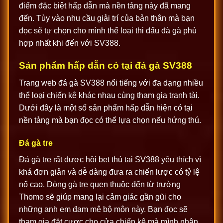
điểm đặc biệt hấp dẫn mà nền tảng này đã mang
đến. Tùy vào nhu cầu giải trí của bản thân mà bạn
đọc sẽ tự chọn cho mình thể loại thi đấu đà gà phù
hợp nhất khi đến với SV388.
Sản phẩm hấp dẫn có tại đá gà SV388
Trang web đá gà SV388 nổi tiếng với đa dạng nhiều
thể loại chiến kê khác nhau cùng tham gia tranh tài.
Dưới đây là một số sản phẩm hấp dẫn hiện có tại
nền tảng mà bạn đọc có thể lựa chọn nếu hứng thú.
Đá gà tre
Đá gà tre rất được hội bet thủ tại SV388 yêu thích vì
khá đơn giản và dễ dàng đưa ra chiến lược có tỷ lệ
nổ cao. Dòng gà tre quen thuộc đến từ trường
Thomo sẽ giúp mang lại cảm giác gần gũi cho
những anh em đam mê bộ môn này. Bạn đọc sẽ
tham gia đặt cược cho cửa chiến kê mà mình nhận