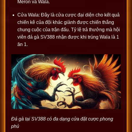
Meron và Wala.
Cửa Wala: Đây là cửa cược đại diện cho kết quả
chiến kê của đội khác giành được chiến thắng
chung cuộc của trận đấu. Tỷ lệ trả thưởng mà hội
viên đá gà SV388 nhận được khi trúng Wala là 1
ăn 1.
Đá gà tại SV388 có đa dạng cửa đặt cược phong
phú