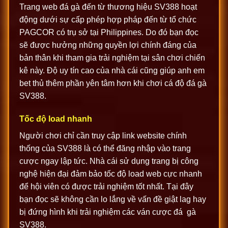
Trang web đá gà đến từ thương hiệu SV388 hoạt
động dưới sự cấp phép hợp pháp đến từ tổ chức
PAGCOR có trụ sở tại Philippines. Do đó bạn đọc
sẽ được hưởng những quyền lợi chính đáng của
bản thân khi tham gia trải nghiệm tại sân chơi chiến
kê này. Độ uy tín cao của nhà cái cũng giúp anh em
bet thủ thêm phần yên tâm hơn khi chơi cá độ đá gà
SV388.
Tốc độ load nhanh
Người chơi chỉ cần truy cập link website chính
thống của SV388 là có thể đăng nhập vào trang
cược ngay lập tức. Nhà cái sử dụng trang bị công
nghệ hiện đại đảm bảo tốc độ load web cực nhanh
để hội viên có được trải nghiệm tốt nhất. Tại đây
bạn đọc sẽ không cần lo lắng về vấn đề giật lag hay
bị đứng hình khi trải nghiệm các ván cược đá gà
SV388.