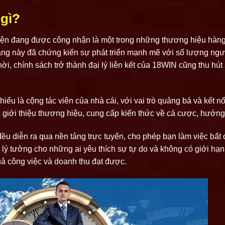
 gì?
ện đang được công nhận là một trong những thương hiệu hàng
tảng này đã chứng kiến sự phát triển mạnh mẽ với số lượng ng
i, chính sách trở thành đại lý liên kết của 18WIN cũng thu hú
iểu là cộng tác viên của nhà cái, với vai trò quảng bá và kết n
giới thiệu thương hiệu, cung cấp kiến thức về cá cược, hướng d
ều diễn ra qua nền tảng trực tuyến, cho phép bạn làm việc bất 
 lý tưởng cho những ai yêu thích sự tự do và không có giới hạ
uả công việc và doanh thu đạt được.