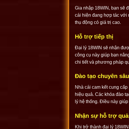
Gia nhập 18WIN, bạn sẽ đ
cái hiện đang hợp tác với
thụ động có giá trị cao.
Hỗ trợ tiếp thị
Đại lý 18WIN sẽ nhận được
công cụ này giúp bạn nâng
chi tiết và phương pháp q
Đào tạo chuyên sâu
Nhà cái cam kết cung cấp 
hiệu quả. Các khóa đào tạ
lý hệ thống. Điều này giúp
Nhận sự hỗ trợ quả
Khi trở thành đại lý 18WI