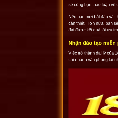
sẽ cùng bạn thảo luận về
Nếu bạn mới bắt đầu và c
cần thiết. Hơn nữa, bạn s
đạt được kết quả tối ưu tr
Nhận đào tạo miễn p
Việc trở thành đại lý của 
chi nhánh văn phòng tại nh