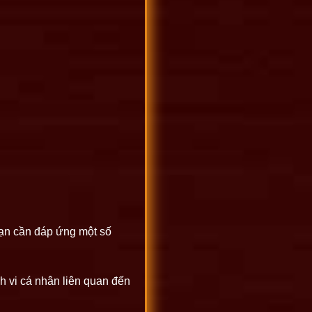
bạn cần đáp ứng một số
nh vi cá nhân liên quan đến