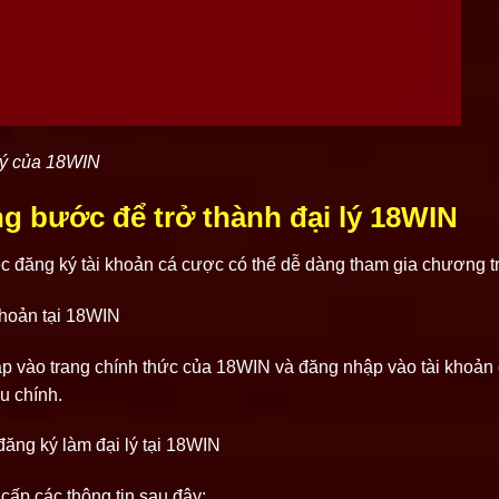
 lý của 18WIN
 bước để trở thành đại lý 18WIN
ệc đăng ký tài khoản cá cược có thể dễ dàng tham gia chương tr
khoản tại 18WIN
cập vào trang chính thức của 18WIN và đăng nhập vào tài khoản 
u chính.
ăng ký làm đại lý tại 18WIN
cấp các thông tin sau đây: