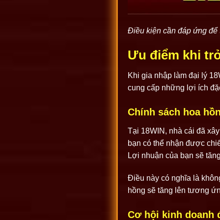
Điều kiện cần đáp ứng để 
Ưu điểm khi tr
Khi gia nhập làm đại lý 
cung cấp những lợi ích đặc
Chính sách hoa hồn
Tại 18WIN, nhà cái đã xây
bạn có thể nhận được chiế
Lợi nhuận của bạn sẽ tăng
Điều này có nghĩa là không
hồng sẽ tăng lên tương ứn
Cơ hội kinh doanh 