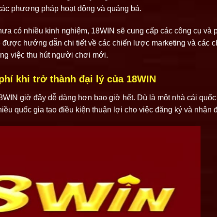
 các phương pháp hoạt động và quảng bá.
hưa có nhiều kinh nghiệm, 18WIN sẽ cung cấp các công cụ và 
ẽ được hướng dẫn chi tiết về các chiến lược marketing và các
ong việc thu hút người chơi mới.
hí khi trở thành đại lý của 18WIN
18WIN giờ đây dễ dàng hơn bao giờ hết. Dù là một nhà cái quốc 
iều quốc gia tạo điều kiện thuận lợi cho việc đăng ký và nhận 