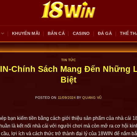
KHUYẾN MÃI
BẮN CÁ
CASINO
ĐÁ GÀ
THỂ TH
TIN TỨC
WIN-Chính Sách Mang Đến Những L
Biệt
POSTED ON
11/09/2024
BY
QUANG VŨ
hép bạn kiếm tiền bằng cách giới thiệu sản phẩm của nhà cái 
huần là kết nối nhà cái với người chơi mà còn mở ra cơ hội ki
cầu, lợi ích và cách thức trở thành đại lý của 18WIN để nắm bắ