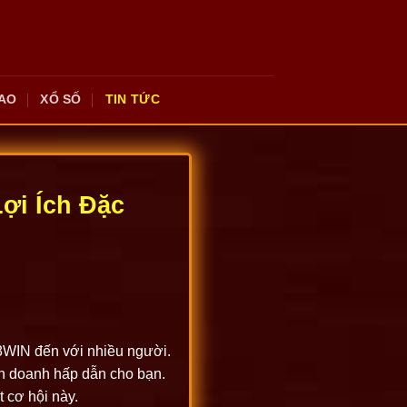
AO
XỔ SỐ
TIN TỨC
ợi Ích Đặc
18WIN đến với nhiều người.
nh doanh hấp dẫn cho bạn.
t cơ hội này.