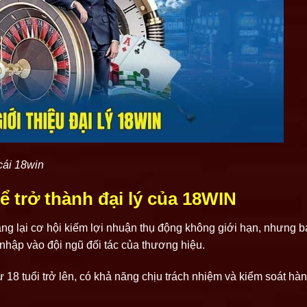
cái 18win
ể trở thành đại lý của 18WIN
ng lại cơ hội kiếm lợi nhuận thụ động không giới hạn, nhưng 
 nhập vào đội ngũ đối tác của thương hiệu.
từ 18 tuổi trở lên, có khả năng chịu trách nhiệm và kiểm soát hà